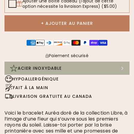
Ajouter une boîte cadeau (l'ajout de cette
option nécessite la livraison Express)
($5.00)
+ AJOUTER AU PANIER
Paiement sécurisé
ACIER INOXYDABLE
Acier inoxydable
HYPOALLERGÉNIQUE
LES BIJOUX COMPLÈTENT TES TENUES VESTIMENTAIRES
FAIT À LA MAIN
LIVRAISON GRATUITE AU CANADA
L’ACIER INOXYDABLE ARGENT
L’ACIER INOXYDABLE A UNE COULEUR ARGENTÉE. SA C
Voici le bracelet Auréa doré de la collection Libre, à
CEPENDANT, SI TON BIJOU EST FAIT DE PIERRES FINE
l’image d’une fleur qui s’ouvre sous les premiers
rayons du soleil. Laisse-toi porter par la brise
printanière avec ses mille et une promesses de